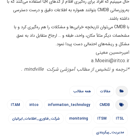
حال می­بینیم که افراد برای ره‌گیری اقلام از کدهای QR استفاده می­‌کنند که با
به‌­روزرسانی CMDB بتوانند همواره به اطلاعات دقیق و درست دسترسی
داشته باشند.
با CMDB می‌توان تاریخچه خرابی‌­ها و مشکلات را هم ره‌گیری کرد و با
مشخصات دیگر مثلاً مکان، واحد، طبقه و … ارجاع متقابل داد به عمق
مشکل و ریشه­‌های احتمالی دست پیدا نمود.
امیرحسین معینی
a.Moeini@iritco.ir
*ترجمه و تلخیص از مطالب آموزشی شرکت mindville .
مقالات
همه مطالب
ITAM
iritco
information_technology
CMDB
ITSL
ITSM
monitoring
شرکت_فناوری_اطلاعات_ایرانیان
مدیریت_پیکربندی