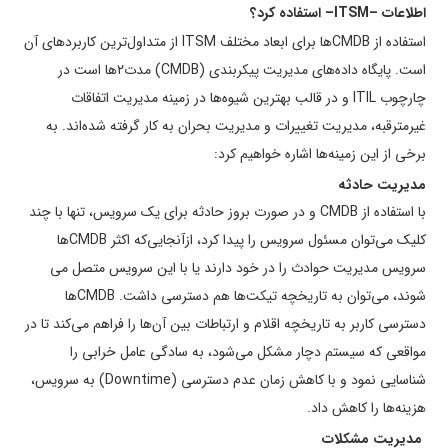
اطلاعات –
ITSM
– استفاده کرد؟
استفاده از CMDBها برای ابعاد مختلف ITSM از متداول­‌ترین کاربردهای آن
است. پایگاه داده‌­های مدیریت پیکربندی (CMDB) مدت­۲ها است در
چارچوب ITIL و در قالب بهترین شیوه­‌ها در زمینه مدیریت اتفاقات
غیرمترقبه، مدیریت تغییرات و مدیریت بحران به کار گرفته شده­‌اند. به
برخی از این زمینه­‌ها اشاره خواهیم کرد:
مدیریت حادثه
با استفاده از CMDB و در صورت بروز حادثه برای یک سرویس، تنها با چند
کلیک می‌توان مسئول سرویس را پیدا کرد، ازآنجایی‌که اکثر CMDBها
سرویس مدیریت حوادث را در خود دارند یا با این سرویس متصل می­­‌
شوند، می­‌توان به تاریخچه تیکت‌­ها هم دسترسی داشت. CMDBها
دسترسی کاربر به تاریخچه اقلام و ارتباطات بین آن‌ها را فراهم می‌کند تا در
مواقعی که سیستم دچار مشکل می­‌شود، به سادگی عامل خرابی را
شناسایی نمود و با کاهش زمان عدم ­دسترسی (Downtime) به سرویس،
هزینه‌­ها را کاهش داد.
مدیریت مشکلات