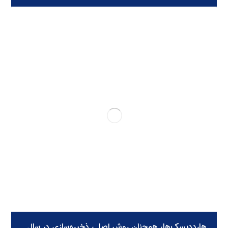
هارددیسک‌ها، همچنان روش اصلی ذخیره‌سازی در سال