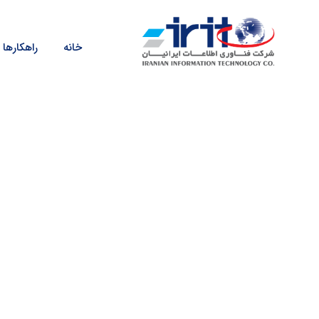
خانه
راهکارها